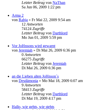
Letzter Beitrag
von
NaThan
Sa Jun 06, 2009 1:22 pm
Arma 2
von
Rahja
» Fr Mai 22, 2009 9:54 am
12
Antworten
74124
Zugriffe
Letzter Beitrag
von
Darthlord
Mo Jun 01, 2009 5:59 pm
Vor JoHnsons wird gewarnt
von
Jeremiah
» Di Mai 26, 2009 6:36 pm
0
Antworten
66275
Zugriffe
Letzter Beitrag
von
Jeremiah
Di Mai 26, 2009 6:36 pm
an die Lieben alten JoHnson´s
von
Desdämonia
» Mo Mai 18, 2009 6:07 am
9
Antworten
58413
Zugriffe
Letzter Beitrag
von
Darthlord
Di Mai 19, 2009 4:17 pm
Hallo, wie gehts, wie stehts