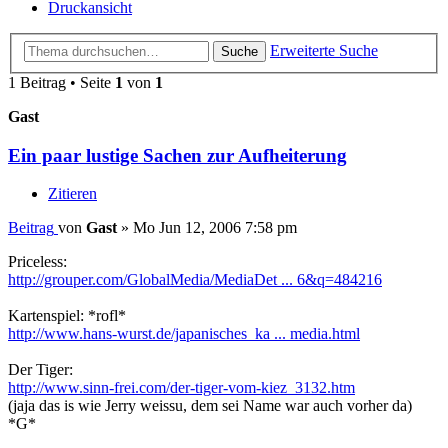
Druckansicht
Erweiterte Suche
Suche
1 Beitrag • Seite
1
von
1
Gast
Ein paar lustige Sachen zur Aufheiterung
Zitieren
Beitrag
von
Gast
»
Mo Jun 12, 2006 7:58 pm
Priceless:
http://grouper.com/GlobalMedia/MediaDet ... 6&q=484216
Kartenspiel: *rofl*
http://www.hans-wurst.de/japanisches_ka ... media.html
Der Tiger:
http://www.sinn-frei.com/der-tiger-vom-kiez_3132.htm
(jaja das is wie Jerry weissu, dem sei Name war auch vorher da)
*G*